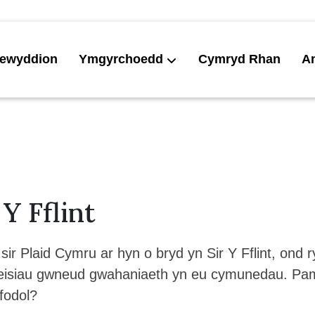
ewyddion
Ymgyrchoedd
Cymryd Rhan
A
Y Fflint
ir Plaid Cymru ar hyn o bryd yn Sir Y Fflint, ond
d eisiau gwneud gwahaniaeth yn eu cymunedau. P
yfodol?