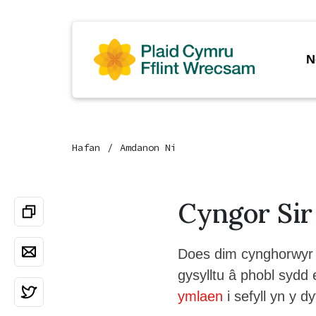
N
Hafan
Amdanon Ni
Cyngor Sir 
Does dim cynghorwyr s
gysylltu â phobl syd
ymlaen
i sefyll yn y d