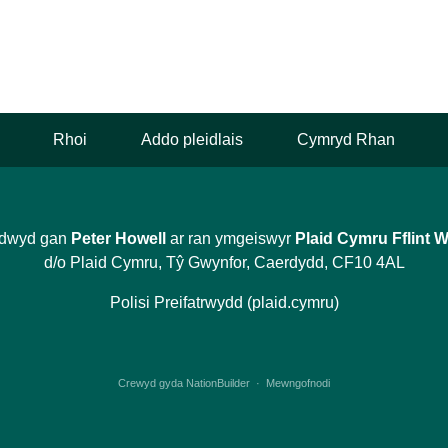
Rhoi
Addo pleidlais
Cymryd Rhan
dwyd gan
Peter Howell
ar ran ymgeiswyr
Plaid Cymru Fflint 
d/o Plaid Cymru, Tŷ Gwynfor, Caerdydd, CF10 4AL
Polisi Preifatrwydd (plaid.cymru)
Crewyd gyda
NationBuilder
·
Mewngofnodi