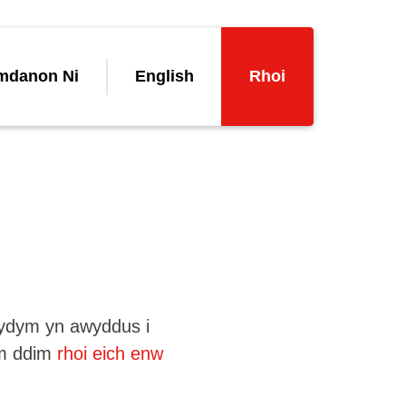
mdanon Ni
English
Rhoi
 rydym yn awyddus i
am ddim
rhoi eich enw